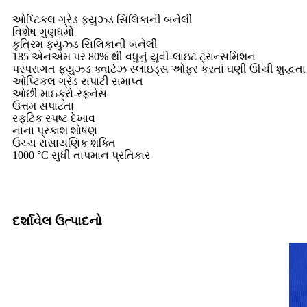
ઓપ્ટિકલ ગ્રેડ ફ્યુઝ્ડ સિલિકાની બનેલી
વિશેષ ગુણધર્મો
કૃત્રિમ ફ્યુઝ્ડ સિલિકાની બનેલી
185 એનએમ પર 80% થી વધુનું યુવી-લાઇટ ટ્રાન્સમિશન
પરંપરાગત ફ્યુઝ્ડ ક્વાર્ટઝ સ્લાઇડ્સ ઓફર કરતાં ઘણી ઊંચી શુદ્ધતા
ઓપ્ટિકલ ગ્રેડ સપાટી સમાપ્ત
ઓછી માઇક્રો-રફનેસ
ઉત્તમ સપાટતા
સ્ફટિક સ્પષ્ટ દેખાવ
નાના પ્રકાશ શોષણ
ઉચ્ચ રાસાયણિક શક્તિ
1000 °C સુધી તાપમાન પ્રતિકાર
દર્શાવેલ ઉત્પાદનો