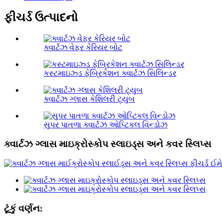
ફીચર્ડ ઉત્પાદનો
ક્વાર્ટઝ વેફર કેરિયર બોટ
કસ્ટમાઇઝ્ડ ફેબ્રિકેશન ક્વાર્ટઝ સિલિન્ડર
ક્વાર્ટઝ ગ્લાસ કેશિલરી ટ્યુબ
સુપર પાતળા ક્વાર્ટઝ ઓપ્ટિકલ વિન્ડોઝ
ક્વાર્ટઝ ગ્લાસ માઇક્રોસ્કોપ સ્લાઇડ્સ અને કવર સ્લિપ્સ
ટૂંકું વર્ણન: