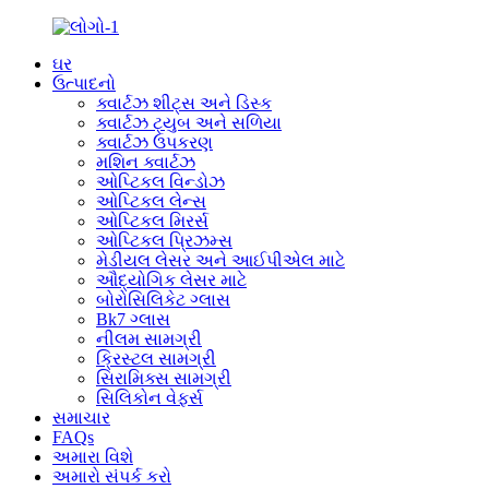
ઘર
ઉત્પાદનો
ક્વાર્ટઝ શીટ્સ અને ડિસ્ક
ક્વાર્ટઝ ટ્યુબ અને સળિયા
ક્વાર્ટઝ ઉપકરણ
મશિન ક્વાર્ટઝ
ઓપ્ટિકલ વિન્ડોઝ
ઓપ્ટિકલ લેન્સ
ઓપ્ટિકલ મિરર્સ
ઓપ્ટિકલ પ્રિઝમ્સ
મેડીયલ લેસર અને આઈપીએલ માટે
ઔદ્યોગિક લેસર માટે
બોરોસિલિકેટ ગ્લાસ
Bk7 ગ્લાસ
નીલમ સામગ્રી
ક્રિસ્ટલ સામગ્રી
સિરામિક્સ સામગ્રી
સિલિકોન વેફર્સ
સમાચાર
FAQs
અમારા વિશે
અમારો સંપર્ક કરો