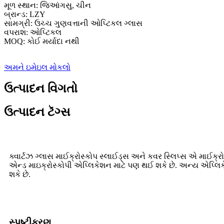
મૂળ સ્થાન: જિઆંગસુ, ચીન
બ્રાન્ડ: LZY
સામગ્રી: ઉચ્ચ ગુણવત્તાની ઓપ્ટિકલ ગ્લાસ
વપરાશ: ઓપ્ટિકલ
MOQ: કોઈ મર્યાદા નથી
અમને ઇમેઇલ મોકલો
ઉત્પાદન વિગતો
ઉત્પાદન ટૅગ્સ
ક્વાર્ટઝ ગ્લાસ માઈક્રોસ્કોપ સ્લાઈડ્સ અને કવર સ્લિપ્સ એ માઈક્ર
એન્ડ માઇક્રોસ્કોપી એપ્લિકેશન માટે પણ થઈ શકે છે. અન્ય એપ્લિકે
શકે છે.
સ્પષ્ટીકરણ