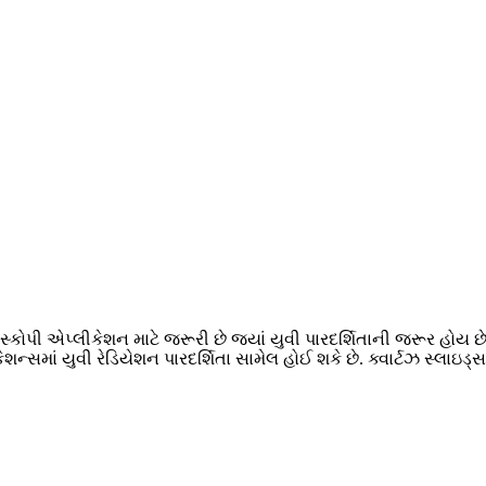
ોસ્કોપી એપ્લીકેશન માટે જરૂરી છે જ્યાં યુવી પારદર્શિતાની જરૂર હોય
શન્સમાં યુવી રેડિયેશન પારદર્શિતા સામેલ હોઈ શકે છે. ક્વાર્ટઝ સ્લ