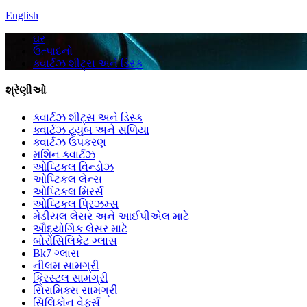
English
ઘર
ઉત્પાદનો
ક્વાર્ટઝ શીટ્સ અને ડિસ્ક
શ્રેણીઓ
ક્વાર્ટઝ શીટ્સ અને ડિસ્ક
ક્વાર્ટઝ ટ્યુબ અને સળિયા
ક્વાર્ટઝ ઉપકરણ
મશિન ક્વાર્ટઝ
ઓપ્ટિકલ વિન્ડોઝ
ઓપ્ટિકલ લેન્સ
ઓપ્ટિકલ મિરર્સ
ઓપ્ટિકલ પ્રિઝમ્સ
મેડીયલ લેસર અને આઈપીએલ માટે
ઔદ્યોગિક લેસર માટે
બોરોસિલિકેટ ગ્લાસ
Bk7 ગ્લાસ
નીલમ સામગ્રી
ક્રિસ્ટલ સામગ્રી
સિરામિક્સ સામગ્રી
સિલિકોન વેફર્સ