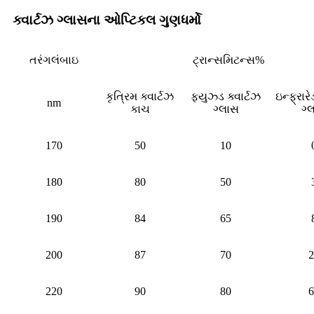
ક્વાર્ટઝ ગ્લાસના ઓપ્ટિકલ ગુણધર્મો
તરંગલંબાઇ
ટ્રાન્સમિટન્સ%
કૃત્રિમ ક્વાર્ટઝ
ફ્યુઝ્ડ ક્વાર્ટઝ
ઇન્ફ્રારે
nm
કાચ
ગ્લાસ
ગ્
170
50
10
180
80
50
190
84
65
200
87
70
2
220
90
80
6