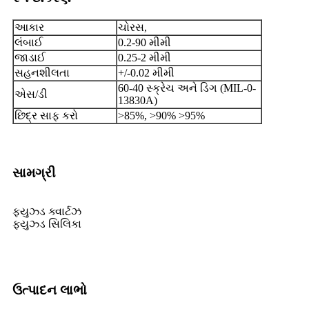
આકાર
ચોરસ,
લંબાઈ
0.2-90 મીમી
જાડાઈ
0.25-2 મીમી
સહનશીલતા
+/-0.02 મીમી
60-40 સ્ક્રેચ અને ડિગ (MIL-0-
એસ/ડી
13830A)
છિદ્ર સાફ કરો
>85%, >90% >95%
સામગ્રી
ફ્યુઝ્ડ ક્વાર્ટઝ
ફ્યુઝ્ડ સિલિકા
ઉત્પાદન લાભો