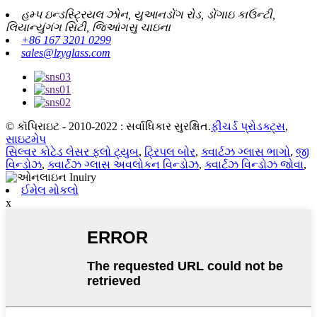
હમ્પ ઇન્ડસ્ટ્રિયલ ઝોન, યુઆનડોંગ રોડ, ડોંગાઇ કાઉન્ટી,
લિયાન્યુંગંગ સિટી, જિઆંગસુ ચાઇના
+86 167 3201 0299
sales@lzyglass.com
© કૉપિરાઇટ - 2010-2022 : સર્વાધિકાર સુરક્ષિત.
ફીચર્ડ પ્રોડક્ટ્સ
,
સાઇટમેપ
સિલ્વર કોટેડ લેસર ફ્લો ટ્યુબ
,
ટ્રિપલ બોર
,
ક્વાર્ટઝ ગ્લાસ ભાગો
,
જી
વિન્ડોઝ
,
ક્વાર્ટઝ ગ્લાસ અવલોકન વિન્ડોઝ
,
ક્વાર્ટઝ વિન્ડોઝ જોવા
,
ઈમેલ મોકલો
x