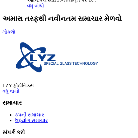
ઓપ્ટિકલ સાઈઝને વિસ્તૃત કરે છે...
વધુ વાંચો
અમારા તરફથી નવીનતમ સમાચાર મેળવો
મોકલો
LZY ફોટોનિક્સ
વધુ વાંચો
સમાચાર
કંપની સમાચાર
ઉદ્યોગ સમાચાર
સંપર્ક કરો