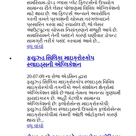
સમરિયમ-ડોપ્ડ ગ્લાસ પ્લેટ ફિલ્ટર્સનો ઉપયોગ
સામાન્ય રીતે લેસર પોલાણમાં વિવિધ એપ્લિકેશનો
માટે થાય છે. આ ફિલ્ટર્સ અન્યને અવરોધિત
કરતી વખતે પ્રકાશની ચોક્કસ તરંગલંબાઇને
પ્રસારિત કરવા માટે રચાયેલ છે, જે લેસર
આઉટપુટના ચોક્કસ નિયંત્રણને મંજૂરી આપે છે.
સમારિયમને તેની પસંદને કારણે ઘણીવાર ડોપન્ટ
સામગ્રી તરીકે પસંદ કરવામાં આવે છે...
વધુ વાંચો
ફ્યુઝ્ડ સિલિકા માઇક્રોસ્કોપ
સ્લાઇડ્સની એપ્લિકેશન
20-07-09 ના રોજ એડમિન દ્વારા
ફ્યુઝ્ડ સિલિકા માઇક્રોસ્કોપ સ્લાઇડ્સ વિવિધ
માઇક્રોસ્કોપી તકનીકો અને સંશોધન ક્ષેત્રોમાં
એપ્લિકેશન શોધે છે જ્યાં તેમના અનન્ય ગુણધર્મો
ફાયદાકારક છે. અહીં કેટલીક સામાન્ય
એપ્લિકેશનો છે: ફ્લોરોસેન્સ માઇક્રોસ્કોપી:
ફ્યુઝ્ડ સિલિકા સ્લાઇડ્સનો ઉપયોગ ફ્લોરોસેન્સ
માઇક્રોસ્કોપીમાં તેમની ઓછી ઓટોફ્લને કારણે
થાય છે...
વધુ વાંચો