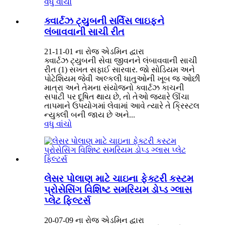
વધુ વાંચો
ક્વાર્ટઝ ટ્યુબની સર્વિસ લાઇફને
લંબાવવાની સાચી રીત
21-11-01 ના રોજ એડમિન દ્વારા
ક્વાર્ટઝ ટ્યુબની સેવા જીવનને લંબાવવાની સાચી
રીત (1) સખત સફાઈ સારવાર. જો સોડિયમ અને
પોટેશિયમ જેવી અલ્કલી ધાતુઓની ખૂબ જ ઓછી
માત્રા અને તેમના સંયોજનો ક્વાર્ટઝ કાચની
સપાટી પર દૂષિત થાય છે, તો તેઓ જ્યારે ઊંચા
તાપમાને ઉપયોગમાં લેવામાં આવે ત્યારે તે ક્રિસ્ટલ
ન્યુક્લી બની જાય છે અને...
વધુ વાંચો
લેસર પોલાણ માટે ચાઇના ફેક્ટરી કસ્ટમ
પ્રોસેસિંગ વિશિષ્ટ સમરિયમ ડોપ્ડ ગ્લાસ
પ્લેટ ફિલ્ટર્સ
20-07-09 ના રોજ એડમિન દ્વારા