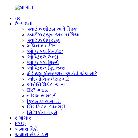
ઘર
ઉત્પાદનો
ક્વાર્ટઝ શીટ્સ અને ડિસ્ક
ક્વાર્ટઝ ટ્યુબ અને સળિયા
ક્વાર્ટઝ ઉપકરણ
મશિન ક્વાર્ટઝ
ઓપ્ટિકલ વિન્ડોઝ
ઓપ્ટિકલ લેન્સ
ઓપ્ટિકલ મિરર્સ
ઓપ્ટિકલ પ્રિઝમ્સ
મેડીયલ લેસર અને આઈપીએલ માટે
ઔદ્યોગિક લેસર માટે
બોરોસિલિકેટ ગ્લાસ
Bk7 ગ્લાસ
નીલમ સામગ્રી
ક્રિસ્ટલ સામગ્રી
સિરામિક્સ સામગ્રી
સિલિકોન વેફર્સ
સમાચાર
FAQs
અમારા વિશે
અમારો સંપર્ક કરો