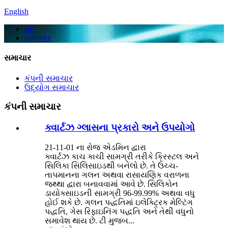
English
ઘર
સમાચાર
સમાચાર
કંપની સમાચાર
ઉદ્યોગ સમાચાર
કંપની સમાચાર
ક્વાર્ટઝ ગ્લાસના પ્રકારો અને ઉપયોગો
21-11-01 ના રોજ એડમિન દ્વારા
ક્વાર્ટઝ કાચ કાચી સામગ્રી તરીકે ક્રિસ્ટલ અને
સિલિકા સિલિસાઇડથી બનેલો છે. તે ઉચ્ચ-
તાપમાનના ગલન અથવા રાસાયણિક વરાળના
જથ્થા દ્વારા બનાવવામાં આવે છે. સિલિકોન
ડાયોક્સાઇડની સામગ્રી 96-99.99% અથવા વધુ
હોઈ શકે છે. ગલન પદ્ધતિમાં ઇલેક્ટ્રિક મેલ્ટિંગ
પદ્ધતિ, ગેસ રિફાઇનિંગ પદ્ધતિ અને તેથી વધુનો
સમાવેશ થાય છે. ટી મુજબ...