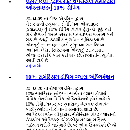
લેસર ફ્લો ટ્યુબ માટે વપરાયેલ સમેરિયમ
ઓક્સાઇડનું 10% ડોપિંગ
20-04-09 ના રોજ એડમિન દ્વારા
લેસર ફ્લો ટ્યુબમાં સેમેરિયમ ઓક્સાઇડ
(Sm2O3) નું 10% ડોપિંગ વિવિધ હેતુઓ પૂર્ણ કરી
શકે છે અને લેસર સિસ્ટમ પર ચોક્કસ અસરો કરી
શકે છે. અહીં કેટલીક સંભવિત ભૂમિકાઓ છે:
એનર્જી ટ્રાન્સફર: ફ્લો ટ્યુબમાં સમારિયમ
આયનો લેસર સિસ્ટમમાં એનર્જી ટ્રાન્સફર
એજન્ટ તરીકે કામ કરી શકે છે. તેઓ ટીને સુવિધા
આપી શકે છે...
વધુ વાંચો
10% સમેરિયમ ડોપિંગ ગ્લાસ એપ્લિકેશન
20-02-20 ના રોજ એડમિન દ્વારા
10% સમરિયમ સાંદ્રતા સાથેના ગ્લાસ ડોપમાં
વિવિધ ક્ષેત્રોમાં વિવિધ એપ્લિકેશનો હોઈ શકે છે.
10% સેમેરિયમ-ડોપ્ડ ગ્લાસના કેટલાક સંભવિત
કાર્યક્રમોમાં નીચેનાનો સમાવેશ થાય છે:
ઓપ્ટિકલ એમ્પ્લીફાયર: સેમેરિયમ-ડોપ્ડ ગ્લાસનો
ઉપયોગ ઓપ્ટિકલ એમ્પ્લીફાયર્સમાં સક્રિય
માધ્યમ તરીકે થઈ શકે છે, જે એવા ઉપકરણો છે જે