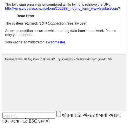
શોધવા માટે એન્ટર દબાવો અથવા
બંધ કરવા માટે ESC દબાવો