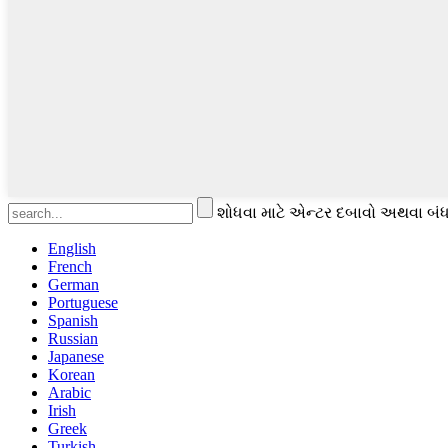
શોધવા માટે એન્ટર દબાવો અથવા બંધ
English
French
German
Portuguese
Spanish
Russian
Japanese
Korean
Arabic
Irish
Greek
Turkish