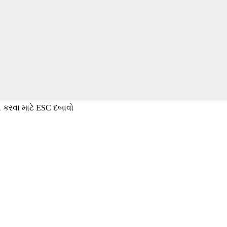
 કરવા માટે ESC દબાવો