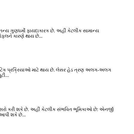
અનન્ય ગુણધર્મો ફાયદાકારક છે. અહીં કેટલીક સામાન્ય
ફ્લને કારણે થાય છે...
ેટિક પ્રક્રિયાઓ માટે થાય છે. લેસર હેડ ત્રણ અલગ-અલગ
ટી...
અસરો કરી શકે છે. અહીં કેટલીક સંભવિત ભૂમિકાઓ છે: એનર્જી
આપી શકે છે...