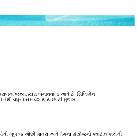
ાળના જથ્થા દ્વારા બનાવવામાં આવે છે. સિલિકોન
ે તેથી વધુનો સમાવેશ થાય છે. ટી મુજબ...
ુઓની ખૂબ જ ઓછી માત્રા અને તેમના સંયોજનો ક્વાર્ટઝ કાચની