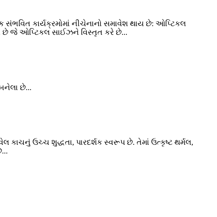
લાક સંભવિત કાર્યક્રમોમાં નીચેનાનો સમાવેશ થાય છે: ઓપ્ટિકલ
ે જે ઓપ્ટિકલ સાઈઝને વિસ્તૃત કરે છે...
નેલા છે...
ાચનું ઉચ્ચ શુદ્ધતા, પારદર્શક સ્વરૂપ છે. તેમાં ઉત્કૃષ્ટ થર્મલ,
...