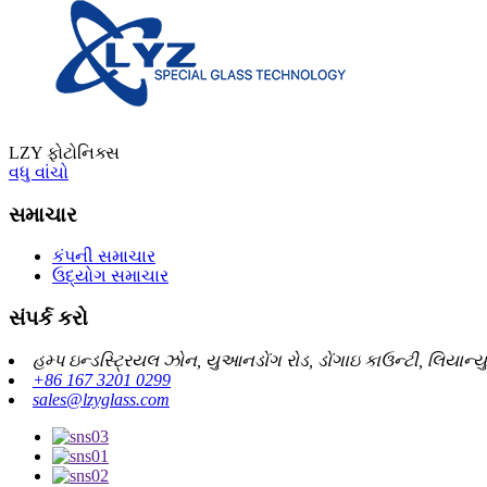
LZY ફોટોનિક્સ
વધુ વાંચો
સમાચાર
કંપની સમાચાર
ઉદ્યોગ સમાચાર
સંપર્ક કરો
હમ્પ ઇન્ડસ્ટ્રિયલ ઝોન, યુઆનડોંગ રોડ, ડોંગાઇ કાઉન્ટી, લિયાન્
+86 167 3201 0299
sales@lzyglass.com