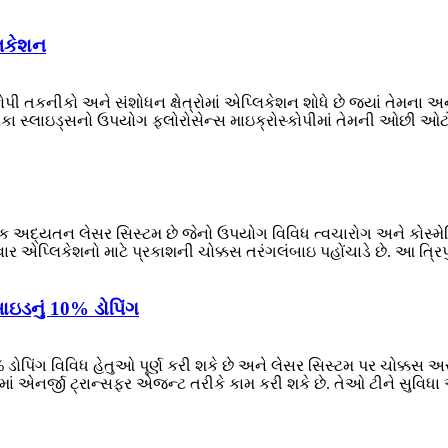
લિકેશન
કોપી તકનીકો અને સંશોધન ક્ષેત્રોમાં એપ્લિકેશન શોધે છે જ્યાં તેમના 
િલિકા સ્લાઇડ્સનો ઉપયોગ ફ્લોરોસેન્સ માઇક્રોસ્કોપીમાં તેમની ઓછી ઓટો
એક અદ્યતન લેસર સિસ્ટમ છે જેનો ઉપયોગ વિવિધ ત્વચારોગ અને કોસ્મ
 એપ્લિકેશનો માટે પ્રકાશની ચોક્કસ તરંગલંબાઇ પહોંચાડે છે. આ ત્રિપુ
ાઇડનું 10% ડોપિંગ
% ડોપિંગ વિવિધ હેતુઓ પૂર્ણ કરી શકે છે અને લેસર સિસ્ટમ પર ચોક્કસ 
ં એનર્જી ટ્રાન્સફર એજન્ટ તરીકે કામ કરી શકે છે. તેઓ ટીને સુવિધા 