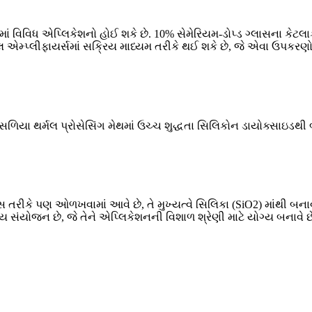
રોમાં વિવિધ એપ્લિકેશનો હોઈ શકે છે. 10% સેમેરિયમ-ડોપ્ડ ગ્લાસના કેટ
એમ્પ્લીફાયર્સમાં સક્રિય માધ્યમ તરીકે થઈ શકે છે, જે એવા ઉપકરણો છ
 સળિયા થર્મલ પ્રોસેસિંગ મેથમાં ઉચ્ચ શુદ્ધતા સિલિકોન ડાયોક્સાઇડથી બ
સ તરીકે પણ ઓળખવામાં આવે છે, તે મુખ્યત્વે સિલિકા (SiO2) માંથી બનાવેલ ક
ય સંયોજન છે, જે તેને એપ્લિકેશનની વિશાળ શ્રેણી માટે યોગ્ય બનાવે છે