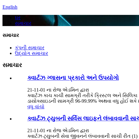
English
ઘર
સમાચાર
સમાચાર
કંપની સમાચાર
ઉદ્યોગ સમાચાર
સમાચાર
ક્વાર્ટઝ ગ્લાસના પ્રકારો અને ઉપયોગો
21-11-01 ના રોજ એડમિન દ્વારા
ક્વાર્ટઝ કાચ કાચી સામગ્રી તરીકે ક્રિસ્ટલ અને સિલિ
ડાયોક્સાઇડની સામગ્રી 96-99.99% અથવા વધુ હોઈ શકે છે. 
વધુ વાંચો
ક્વાર્ટઝ ટ્યુબની સર્વિસ લાઇફને લંબાવવાની સા
21-11-01 ના રોજ એડમિન દ્વારા
ક્વાર્ટઝ ટ્યુબની સેવા જીવનને લંબાવવાની સાચી રીત 