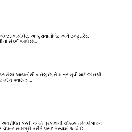
લ્ટ્રાવાયોલેટ, અલ્ટ્રાવાયોલેટ અને ઇન્ફ્રારેડ.
નો સંદર્ભ આપે છે...
પ કરાયેલા આયનોથી બનેલું છે, તે માત્ર યુવી માટે જ નથી
કરેલ ક્વાર્ટઝ ...
યને અવરોધિત કરતી વખતે પ્રકાશની ચોક્કસ તરંગલંબાઇને
ડોપન્ટ સામગ્રી તરીકે પસંદ કરવામાં આવે છે...