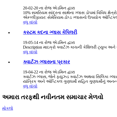
20-02-20 ના રોજ એડમિન દ્વારા
10% સમરિયમ સાંદ્રતા સાથેના ગ્લાસ ડોપમાં વિવિધ ક્ષેત્
એમ્પ્લીફાયર: સેમેરિયમ-ડોપ્ડ ગ્લાસનો ઉપયોગ ઓપ્ટિકલ 
વધુ વાંચો
કસ્ટમ કદના ગ્લાસ કેપિલરી
19-05-14 ના રોજ એડમિન દ્વારા
Description માઇક્રો ક્વાર્ટઝ કાચની કેશિલરી ટ્યુબ અને
વધુ વાંચો
ક્વાર્ટઝ ગ્લાસના પ્રકાર
19-04-22 ના રોજ એડમિન દ્વારા
ક્વાર્ટઝ ગ્લાસ, જેને ફ્યુઝ્ડ ક્વાર્ટઝ અથવા સિલિકા ગ્લા
યાંત્રિક અને ઓપ્ટિકલ ગુણધર્મો સહિત ગુણધર્મોનું અનન્
વધુ વાંચો
અમારા તરફથી નવીનતમ સમાચાર મેળવો
મોકલો