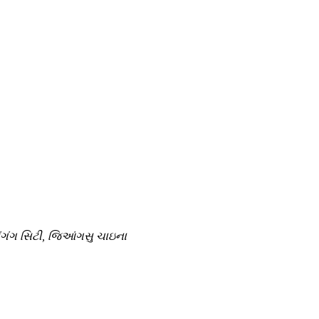
યુંગંગ સિટી, જિઆંગસુ ચાઇના