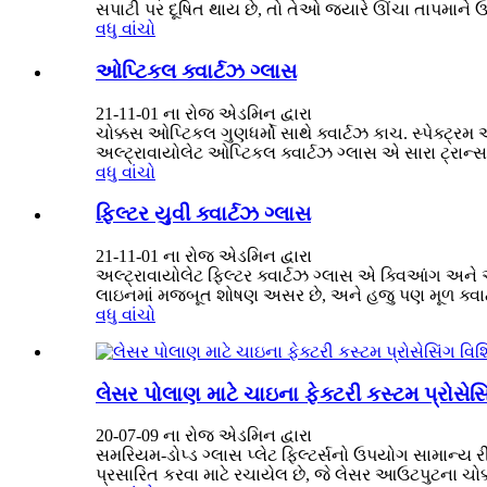
સપાટી પર દૂષિત થાય છે, તો તેઓ જ્યારે ઊંચા તાપમાને ઉપય
વધુ વાંચો
ઓપ્ટિકલ ક્વાર્ટઝ ગ્લાસ
21-11-01 ના રોજ એડમિન દ્વારા
ચોક્કસ ઓપ્ટિકલ ગુણધર્મો સાથે ક્વાર્ટઝ કાચ. સ્પેક્ટ્રમ
અલ્ટ્રાવાયોલેટ ઓપ્ટિકલ ક્વાર્ટઝ ગ્લાસ એ સારા ટ્રાન્સ
વધુ વાંચો
ફિલ્ટર યુવી ક્વાર્ટઝ ગ્લાસ
21-11-01 ના રોજ એડમિન દ્વારા
અલ્ટ્રાવાયોલેટ ફિલ્ટર ક્વાર્ટઝ ગ્લાસ એ ક્વિઆંગ અને અન
લાઇનમાં મજબૂત શોષણ અસર છે, અને હજુ પણ મૂળ ક્વાર્ટઝ ગ
વધુ વાંચો
લેસર પોલાણ માટે ચાઇના ફેક્ટરી કસ્ટમ પ્રોસેસિં
20-07-09 ના રોજ એડમિન દ્વારા
સમરિયમ-ડોપ્ડ ગ્લાસ પ્લેટ ફિલ્ટર્સનો ઉપયોગ સામાન્ય 
પ્રસારિત કરવા માટે રચાયેલ છે, જે લેસર આઉટપુટના ચોક્