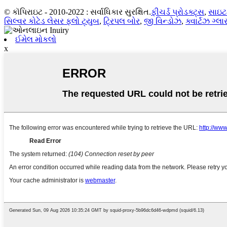
© કૉપિરાઇટ - 2010-2022 : સર્વાધિકાર સુરક્ષિત.
ફીચર્ડ પ્રોડક્ટ્સ
,
સાઇટ
સિલ્વર કોટેડ લેસર ફ્લો ટ્યુબ
,
ટ્રિપલ બોર
,
જી વિન્ડોઝ
,
ક્વાર્ટઝ ગ્
ઈમેલ મોકલો
x