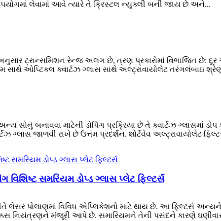
ોગમાં લેવામાં આવે ત્યારે તે ક્રિસ્ટલ ન્યુક્લી બની જાય છે અને...
 અનુસાર ટ્રાન્સમિશન રેન્જ અલગ છે, ત્રણ પ્રકારોમાં વિભાજિત છે: દૂર અ
મ સાથે ઓપ્ટિકલ ક્વાર્ટઝ ગ્લાસ સાથે અલ્ટ્રાવાયોલેટ તરંગલંબાઇ શ્રેણી
્ય સોનું બનાવવા માટેની ડોપિંગ પ્રક્રિયા છે તે ક્વાર્ટઝ ગ્લાસમાં ડો
્લાસ જાળવી રાખે છે ઉત્તમ પ્રદર્શન. શોર્ટવેવ અલ્ટ્રાવાયોલેટ ફિલ્ટર 
ગ વિશિષ્ટ સમરિયમ ડોપ્ડ ગ્લાસ પ્લેટ ફિલ્ટર્સ
રીતે લેસર પોલાણમાં વિવિધ એપ્લિકેશનો માટે થાય છે. આ ફિલ્ટર્સ અન્
કસ નિયંત્રણને મંજૂરી આપે છે. સમારિયમને તેની પસંદને કારણે ઘણીવાર 