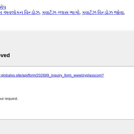
મેપ
લાસ અવલોકન વિન્ડોઝ
,
ક્વાર્ટઝ ગ્લાસ ભાગો
,
ક્વાર્ટઝ વિન્ડોઝ જોવા
,