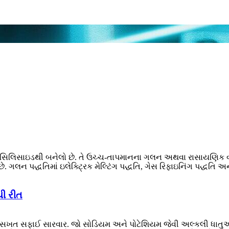
કા સિલિસાઇડથી બનેલો છે. તે ઉચ્ચ-તાપમાનના ગલન અથવા રાસાયણિક વર
ગલન પદ્ધતિમાં ઇલેક્ટ્રિક મેલ્ટિંગ પદ્ધતિ, ગેસ રિફાઇનિંગ પદ્ધતિ અન
ચી રીત
(1) સખત સફાઈ સારવાર. જો સોડિયમ અને પોટેશિયમ જેવી અલ્કલી ધાત