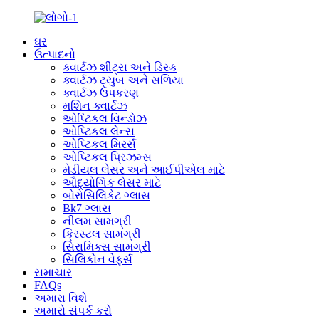
ઘર
ઉત્પાદનો
ક્વાર્ટઝ શીટ્સ અને ડિસ્ક
ક્વાર્ટઝ ટ્યુબ અને સળિયા
ક્વાર્ટઝ ઉપકરણ
મશિન ક્વાર્ટઝ
ઓપ્ટિકલ વિન્ડોઝ
ઓપ્ટિકલ લેન્સ
ઓપ્ટિકલ મિરર્સ
ઓપ્ટિકલ પ્રિઝમ્સ
મેડીયલ લેસર અને આઈપીએલ માટે
ઔદ્યોગિક લેસર માટે
બોરોસિલિકેટ ગ્લાસ
Bk7 ગ્લાસ
નીલમ સામગ્રી
ક્રિસ્ટલ સામગ્રી
સિરામિક્સ સામગ્રી
સિલિકોન વેફર્સ
સમાચાર
FAQs
અમારા વિશે
અમારો સંપર્ક કરો